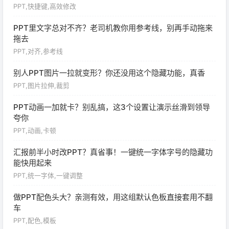
PPT,快捷键,高效修改
PPT里文字总对不齐？老司机教你用参考线，别再手动拖来
拖去
PPT,对齐,参考线
别人PPT图片一拉就变形？你还没用这个隐藏功能，真香
PPT,图片拉伸,裁剪
PPT动画一加就卡？别乱搞，这3个设置让演示丝滑到领导
夸你
PPT,动画,卡顿
汇报前半小时改PPT？真省事！一键统一字体字号的隐藏功
能快用起来
PPT,统一字体,一键调整
做PPT配色头大？亲测有效，用这组默认色板直接套用不翻
车
PPT,配色,模板