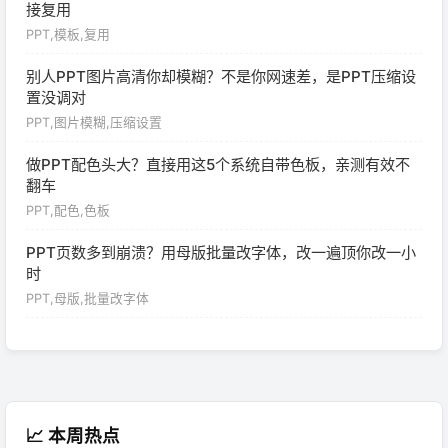
接复用
PPT,模板,复用
别人PPT图片高清你却模糊？不是你网速差，是PPT压缩设
置没调对
PPT,图片模糊,压缩设置
做PPT配色头大？直接用这5个系统自带色板，亲测有效不
翻车
PPT,配色,色板
PPT页数多到崩溃？用母版批量改字体，改一遍顶你改一小
时
PPT,母版,批量改字体
📈 本周热点