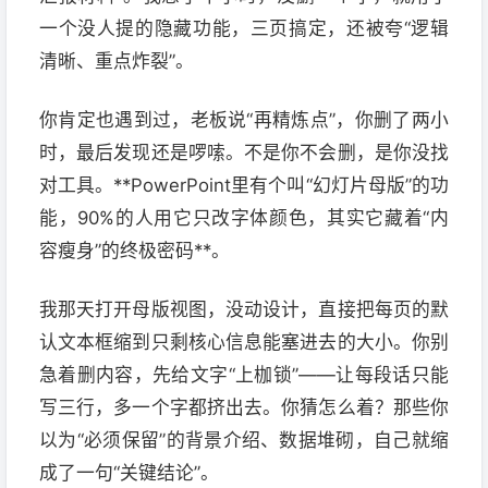
一个没人提的隐藏功能，三页搞定，还被夸“逻辑
清晰、重点炸裂”。
你肯定也遇到过，老板说“再精炼点”，你删了两小
时，最后发现还是啰嗦。不是你不会删，是你没找
对工具。**PowerPoint里有个叫“幻灯片母版”的功
能，90%的人用它只改字体颜色，其实它藏着“内
容瘦身”的终极密码**。
我那天打开母版视图，没动设计，直接把每页的默
认文本框缩到只剩核心信息能塞进去的大小。你别
急着删内容，先给文字“上枷锁”——让每段话只能
写三行，多一个字都挤出去。你猜怎么着？那些你
以为“必须保留”的背景介绍、数据堆砌，自己就缩
成了一句“关键结论”。