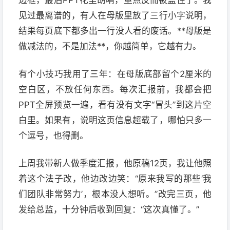
边框，最后PPT花里胡哨，重点反而被盖住了。我
见过最离谱的，有人在母版里放了三行小字说明，
结果每页底下都多出一行没人看的废话。**母版是
做减法的，不是加法**，你越简单，它越有力。
有个小技巧我用了三年：在母版底部留个2厘米的
空白区，不放任何东西。每次汇报前，我都会把
PPT全屏预览一遍，看有没有文字“冒头”到这片空
白里。如果有，说明这页信息超载了，哪怕只多一
个逗号，也得删。
上周我带新人做季度汇报，他原稿12页，我让他照
着这个法子改，他边改边笑：“原来我写的那些‘我
们团队非常努力’，根本没人想听。”改完三页，他
发给总监，十分钟后收到回复：“这次真懂了。”