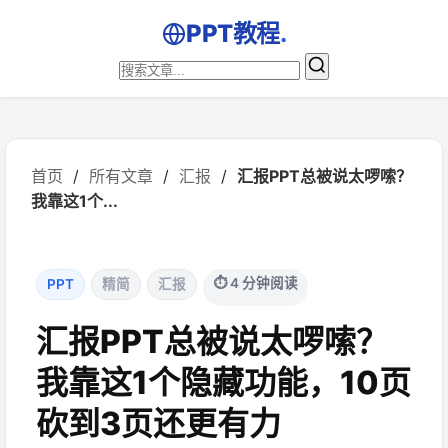
PPT教程
.
首页
/
所有文章
/
汇报
/
汇报PPT总被说太啰嗦？
我靠这1个...
⏱ 4 分钟阅读
PPT
精简
汇报
汇报PPT总被说太啰嗦？
我靠这1个隐藏功能，10页
砍到3页还更有力