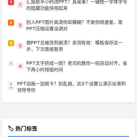
汇报前半小时改PPT？真省事！一键统一字体字号
1
的隐藏功能快用起来
别人PPT图片高清你却模糊？不是你网速差，是
2
PPT压缩设置没调对
做PPT总被改到崩溃？亲测有效：模板保存这一
3
步，下次直接复用
PPT文字挤成一团？老司机教你一招自动对齐，省
4
下两小时排版时间
PPT动画一加就卡？别乱搞，这3个设置让演示丝滑到
5
领导夸你
🏷️ 热门标签