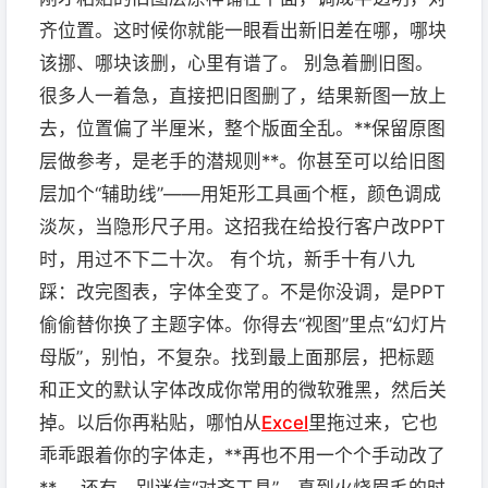
齐位置。这时候你就能一眼看出新旧差在哪，哪块
该挪、哪块该删，心里有谱了。 别急着删旧图。
很多人一着急，直接把旧图删了，结果新图一放上
去，位置偏了半厘米，整个版面全乱。**保留原图
层做参考，是老手的潜规则**。你甚至可以给旧图
层加个“辅助线”——用矩形工具画个框，颜色调成
淡灰，当隐形尺子用。这招我在给投行客户改PPT
时，用过不下二十次。 有个坑，新手十有八九
踩：改完图表，字体全变了。不是你没调，是PPT
偷偷替你换了主题字体。你得去“视图”里点“幻灯片
母版”，别怕，不复杂。找到最上面那层，把标题
和正文的默认字体改成你常用的微软雅黑，然后关
掉。以后你再粘贴，哪怕从
Excel
里拖过来，它也
乖乖跟着你的字体走，**再也不用一个个手动改了