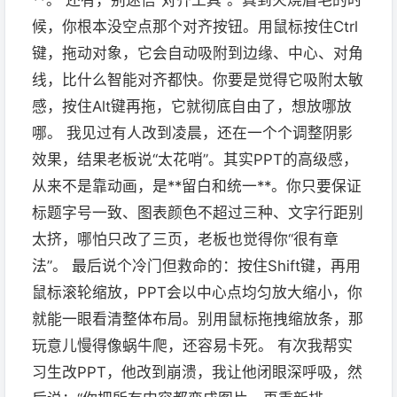
**。 还有，别迷信“对齐工具”。真到火烧眉毛的时
候，你根本没空点那个对齐按钮。用鼠标按住Ctrl
键，拖动对象，它会自动吸附到边缘、中心、对角
线，比什么智能对齐都快。你要是觉得它吸附太敏
感，按住Alt键再拖，它就彻底自由了，想放哪放
哪。 我见过有人改到凌晨，还在一个个调整阴影
效果，结果老板说“太花哨”。其实PPT的高级感，
从来不是靠动画，是**留白和统一**。你只要保证
标题字号一致、图表颜色不超过三种、文字行距别
太挤，哪怕只改了三页，老板也觉得你“很有章
法”。 最后说个冷门但救命的：按住Shift键，再用
鼠标滚轮缩放，PPT会以中心点均匀放大缩小，你
就能一眼看清整体布局。别用鼠标拖拽缩放条，那
玩意儿慢得像蜗牛爬，还容易卡死。 有次我帮实
习生改PPT，他改到崩溃，我让他闭眼深呼吸，然