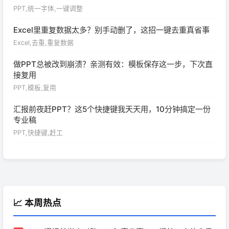
PPT,统一字体,一键调整
Excel里重复数据太多？别手动删了，这招一键去重真省事
Excel,去重,重复数据
做PPT总被改到崩溃？亲测有效：模板保存这一步，下次直
接复用
PPT,模板,复用
汇报前夜赶PPT？这5个快捷键我天天用，10分钟搞定一份
专业稿
PPT,快捷键,赶工
📈 本周热点