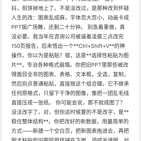
抖，煎饼掉地上了。不是没改过，是那种改到怀疑
人生的改：图表乱成麻，字体忽大忽小，动画卡成
PPT版广场舞，还剩二十分钟。 别急着重做，真
没必要。我当年在咨询公司被逼着凌晨三点改完
150页报告，后来悟出一个**Ctrl+Shift+V**的神
操作。你以为是粘贴？错，这是**选择性粘贴为图
片**，专治各种格式崩塌。你把旧PPT里那些被改
得面目全非的图表、表格、文本框，全选，复制，
然后别点普通粘贴，直接按这个组合键。它不继承
任何原格式，只留下干净的图像，像把一团乱毛线
直接压成一张纸。 你可能会说，那不就成图了？
没法改字了。对，但你这时候要的不是改字，是**
稳住整体结构**。你把改好的新数据，用最简单的
方式——新建一个空白页，把新图表拖进去，再把
刚才粘贴的旧图层原样铺在下面，调成半透明，对