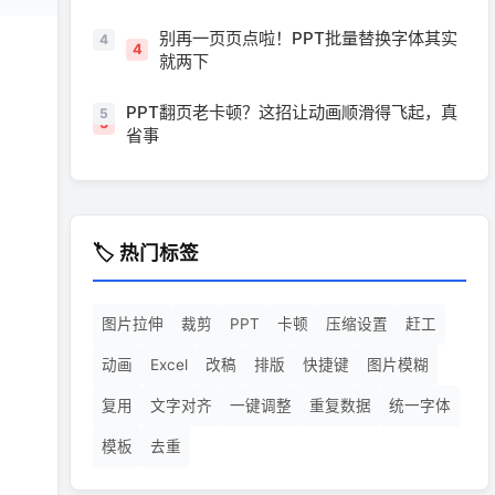
别再一页页点啦！PPT批量替换字体其实
4
就两下
PPT翻页老卡顿？这招让动画顺滑得飞起，真
5
省事
🏷️ 热门标签
图片拉伸
裁剪
PPT
卡顿
压缩设置
赶工
动画
Excel
改稿
排版
快捷键
图片模糊
复用
文字对齐
一键调整
重复数据
统一字体
模板
去重