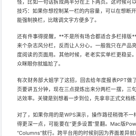
怪，比如一句话拆成两半分在上下两页。这时候可
技巧：如果你想控制某一栏的内容量，可以在想断开的地方插
能强制换栏，比瞎调文字方便多了。
还有件事得提醒，**不是所有场合都适合多栏排版*
来个杂志风分栏，反而让人分心。一般我只在产品
度阅读的页面用。其他时候，老老实实单栏更稳妥
众眯眼你就尴尬了。
有次财务部大姐学了这招，回去给年度报表PPT做
页要讲五分钟，现在三点提炼出来分两栏一摆，三
达效率。关键是别想着一步到位，先拿非正式文档练
对了，如果你用的是WPS演示，操作路径稍微不一样
得更深一点，可能要在“更多设置”里翻。Mac版PowerP
“Columns”就行。跨平台用的时候别因为界面差