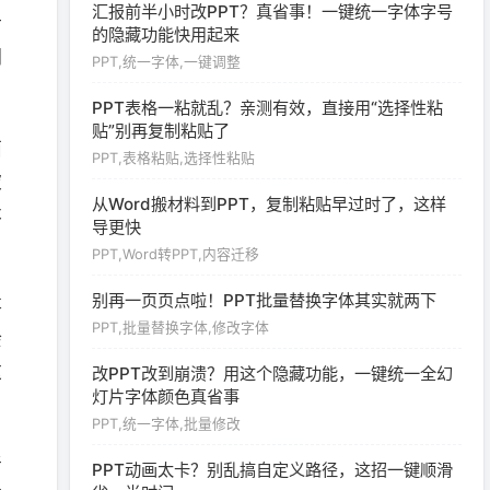
汇报前半小时改PPT？真省事！一键统一字体字号
后
的隐藏功能快用起来
调
PPT,统一字体,一键调整
PPT表格一粘就乱？亲测有效，直接用“选择性粘
贴”别再复制粘贴了
面
PPT,表格粘贴,选择性粘贴
被
从Word搬材料到PPT，复制粘贴早过时了，这样
本
导更快
PPT,Word转PPT,内容迁移
别再一页页点啦！PPT批量替换字体其实就两下
落
PPT,批量替换字体,修改字体
余
这
改PPT改到崩溃？用这个隐藏功能，一键统一全幻
灯片字体颜色真省事
PPT,统一字体,批量修改
奇
PPT动画太卡？别乱搞自定义路径，这招一键顺滑