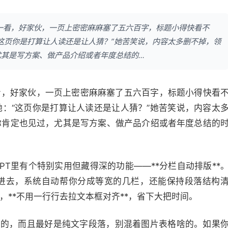
一看，好家伙，一页上密密麻麻塞了五六百字，标题小得快看不
这页你是打算让人读还是让人猜？”她苦笑说，内容太多删不掉，领
是写方案、做产品介绍或者年度总结的...
看，好家伙，一页上密密麻麻塞了五六百字，标题小得快看
：“这页你是打算让人读还是让人猜？”她苦笑说，内容太
你肯定也见过，尤其是写方案、做产品介绍或者年度总结的
T里有个特别实用但藏得深的功能——**分栏自动排版**
进去，系统自动帮你分成等宽的几栏，还能保持段落结构
**不用一行行去拉文本框对齐**，省下大把时间。
里的，而且最好是纯文字段落，别混着图片表格啥的。如果