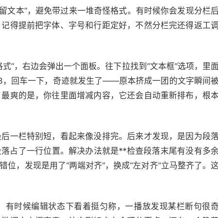
保留文本”，避免带过来一堆奇怪格式。有时候你会发现分栏
，记得提前把字体、字号和行距定好，不然分栏完还得返工
式”，右边会弹出一个面板。往下拉找到“文本框”选项，里
2或3，回车一下，奇迹就发生了——原本挤成一团的文字瞬间
。最爽的是，你往里面增减内容，它还会自动重新排布，根
最后一栏特别短，看起来像没排完。后来才发现，是因为段
段落占了一行位置。解决办法就是**检查段落末尾有没有多
错位，发现是用了“两端对齐”，换成“左对齐”立马整齐了。
。有时候编辑状态下看着挺匀称，一播放发现某栏断句很