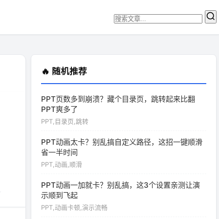
🔥 随机推荐
PPT页数多到崩溃？藏个目录页，跳转起来比翻
PPT爽多了
PPT,目录页,跳转
PPT动画太卡？别乱搞自定义路径，这招一键顺滑
省一半时间
PPT,动画,顺滑
PPT动画一加就卡？别乱搞，这3个设置亲测让演
示顺到飞起
PPT,动画卡顿,演示流畅