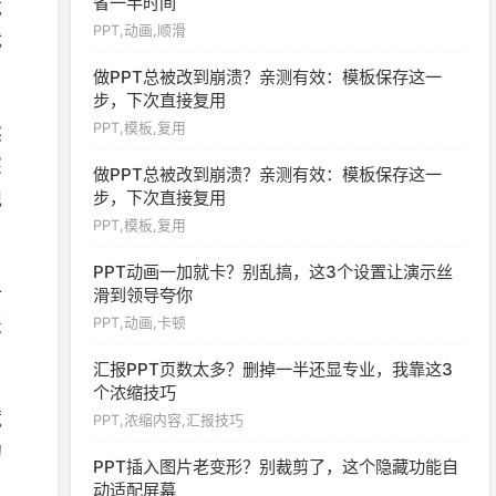
省一半时间
藏
PPT,动画,顺滑
就
做PPT总被改到崩溃？亲测有效：模板保存这一
步，下次直接复用
PPT,模板,复用
然
深
做PPT总被改到崩溃？亲测有效：模板保存这一
步，下次直接复用
观
PPT,模板,复用
PPT动画一加就卡？别乱搞，这3个设置让演示丝
一
滑到领导夸你
表
PPT,动画,卡顿
汇报PPT页数太多？删掉一半还显专业，我靠这3
个浓缩技巧
藏
PPT,浓缩内容,汇报技巧
的
PPT插入图片老变形？别裁剪了，这个隐藏功能自
动适配屏幕