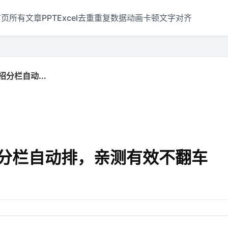
首页
所有文章
PPT
Excel
去重
重复数据
动画
卡顿
文字对齐
分栏自动...
招分栏自动排，亲测有效不翻车