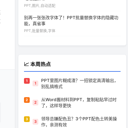
PPT,图片,自动适配
逐
别再一张张改字体了！PPT批量替换字体的隐藏功
这
能，真省事
PPT,批量替换,字体
📈 本周热点
PPT里图片糊成渣？一招锁定高清输出，
1
别乱搞格式
从Word搬材料到PPT，复制粘贴早过时
2
了，这样导更快
领导总嫌配色丑？3个PPT配色土转美操
3
作，亲测有效