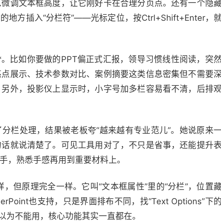
以微调文本框高度，让它刚好卡在合理分页点。还有一个隐
入“分栏符”——光标定位，按Ctrl+Shift+Enter，
*。比如你要做的PPT偏正式汇报，领导习惯线性阅读，突
亮点展示、技术参数对比、案例摘要这类信息密集但不需要
。另外，投影仪上显示时，小字号加多栏容易看不清，后排
了分栏处理，结果被老板夸“越来越有专业范儿”。她说原来
句话就说清楚了。可见工具用对了，不只是省事，还能提升
手，熟悉手感再用到重要材料上。
，但原理完全一样。它叫“文本框属性”里的“分栏”，位置
oint也支持，只是界面排布不同，找“Text Options”下
异就以为不能用，核心功能其实一直都在。