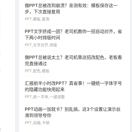
做PPT总被改到崩溃？亲测有效：模板保存这一
步，下次直接复用
PPT,模板,复用
PPT文字挤成一团？老司机教你一招自动对齐，省
下两小时排版时间
PPT,文字对齐,排版
不
做PPT总被说太土？老司机靠这招改配色，老板看
多
完直接通过
时
PPT,配色,模板
汇报前半小时改PPT？真省事！一键统一字体字号
的隐藏功能快用起来
。
PPT,统一字体,一键调整
清
PPT动画一加就卡？别乱搞，这3个设置让演示丝
滑到领导夸你
PPT,动画,卡顿
你